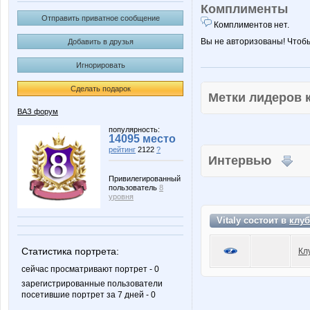
Комплименты
Отправить приватное сообщение
Комплиментов нет.
Вы не авторизованы! Чтоб
Добавить в друзья
Игнорировать
Сделать подарок
Метки лидеров
ВАЗ форум
популярность:
14095 место
рейтинг
2122
?
Интервью
Привилегированный
пользователь
8
уровня
Vitaly состоит в
клуб
Статистика портрета:
Кл
сейчас просматривают портрет - 0
зарегистрированные пользователи
посетившие портрет за 7 дней - 0